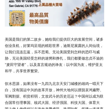
美国是我们的第二故乡，她给我们提供巨大的发展空间，诸多
创业良机，好莱坞呈现的精彩世界，迪斯尼展露的人间仙境，
让我们流连忘返，乐不思蜀。无论美国受到怎样的恐吓与威
胁，无论美国经受怎样的迷惘和挣扎，我们都要做忠贞不渝的
“麦田守望者”，以及直言规劝的诤友：以中国为友，维护亚太
和平，共享世界繁荣。
饮水思源，如果没有一九四九北京天安门城楼的雄鸡一唱天下
白，没有国运中兴的改革开放，神州大地何以摆脱哀鸿遍野、
军阀割据、积贫积弱，文攻武斗的历史厄运？中国何以成为联
合国常任理事国、核武大国、经济强国、科技大国、体育大
国？华人华侨何以在海外龙腾虎跃，扬眉吐气，筑建一道道亮