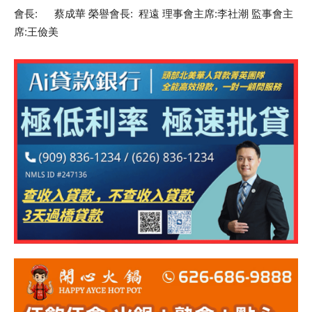
會長: 蔡成華 榮譽會長: 程遠 理事會主席:李社潮 監事會主
席:王儉美