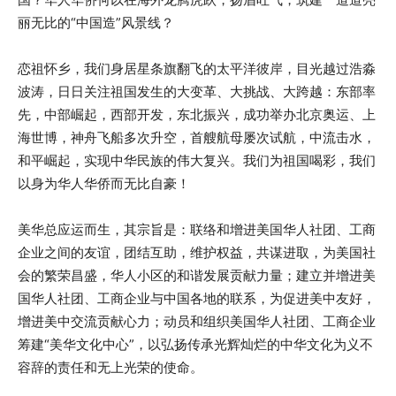
丽无比的“中国造”风景线？
恋祖怀乡，我们身居星条旗翻飞的太平洋彼岸，目光越过浩淼
波涛，日日关注祖国发生的大变革、大挑战、大跨越：东部率
先，中部崛起，西部开发，东北振兴，成功举办北京奥运、上
海世博，神舟飞船多次升空，首艘航母屡次试航，中流击水，
和平崛起，实现中华民族的伟大复兴。我们为祖国喝彩，我们
以身为华人华侨而无比自豪！
美华总应运而生，其宗旨是：联络和增进美国华人社团、工商
企业之间的友谊，团结互助，维护权益，共谋进取，为美国社
会的繁荣昌盛，华人小区的和谐发展贡献力量；建立并增进美
国华人社团、工商企业与中国各地的联系，为促进美中友好，
增进美中交流贡献心力；动员和组织美国华人社团、工商企业
筹建“美华文化中心”，以弘扬传承光辉灿烂的中华文化为义不
容辞的责任和无上光荣的使命。