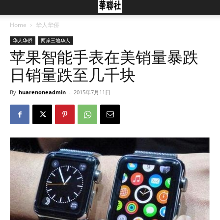
Home
华人华侨
华人华侨
两岸三地华人
苹果智能手表在美销量暴跌
日销量跌至几千块
By
huarenoneadmin
-
2015年7月11日