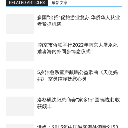
RELATED ARTICLES
最新文章
多国“出招”促旅游业复苏 华侨华人从业
者紧抓机遇
南京市侨联举行2022年南京大屠杀死
难者海内外同步悼念仪式
5岁治愈系童声献唱公益歌曲《天使妈
妈》 空灵纯净抚慰心灵
洛杉矶沈阳总商会“家乡行”圆满结束 收
获颇丰
港媒：2015年中国游客海外消费2150