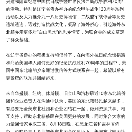
兴建和隆重纪念中国抗日战争暨世界反法西斯战争胜利70周年
的活动。特别是辽宁省侨办举办的纪念甲午战争120周年系列
活动以及大力推介九一八历史博物馆，二战盟军战俘营等历史
遗址遗迹，透过打造抗战文化，凝聚了海外侨心，引起海外东
北籍乡亲更多对“白山黑水”的思乡情节，为联合会的成立奠定
了群众基础。
在辽宁省侨办的积极支持和倡导下，在向海外抗日纪念馆捐赠
和商洽美国华人如何更好的纪念抗战胜利70周年的过程中，美
国中国东北籍的乡亲通过微信等方式联系在一起，希望以后有
更紧密的联系并团结起来。
来自华盛顿、纽约、休斯顿、旧金山和洛杉矶近10家东北籍侨
团和企业负责人在沟通中认为，美国的东北籍移民越来越多，
有必要把全美东北社团和企业团结在一起，做到资源共享、相
互支持，帮助东北籍移民在美国更好的发展，同时集合大家的
力量回馈家乡东三省。8月18日晚，在黑龙江省和吉林省侨
办、侨联负责人及北加州东北乡亲的见证下，美国东北同乡社