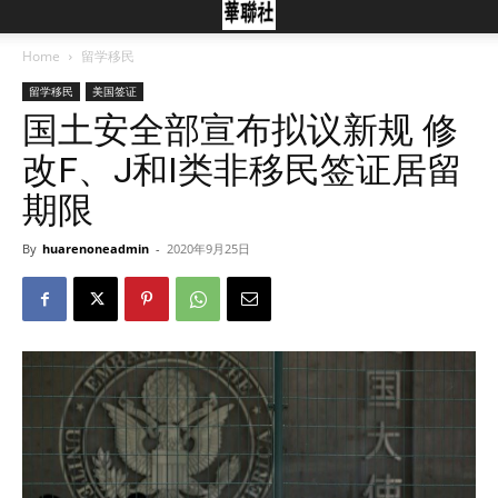
Home
留学移民
留学移民
美国签证
国土安全部宣布拟议新规 修
改F、J和I类非移民签证居留
期限
By
huarenoneadmin
-
2020年9月25日