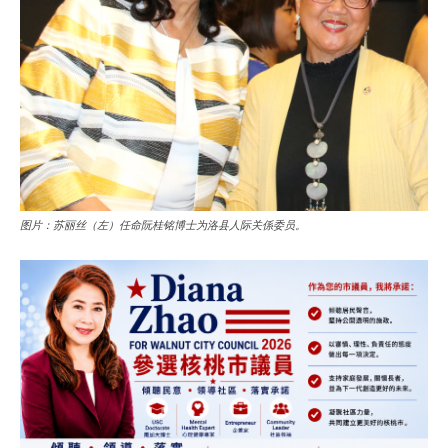
图片：苏丽丝（左）任命阮桂铭博士为洛县人际关係委员。