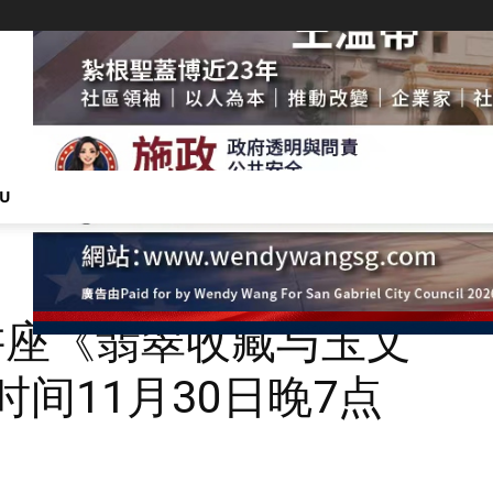
NU
讲座《翡翠收藏与玉文
时间11月30日晚7点