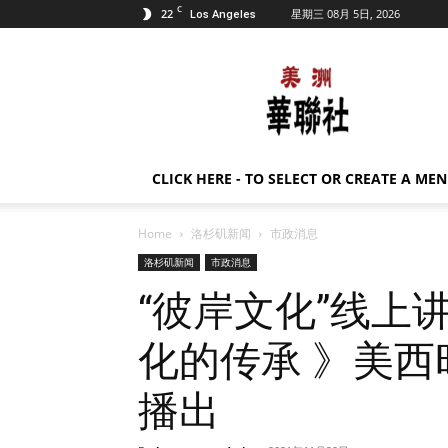
C
22
星期三 08月 5日, 2026
Los Angeles
美
洲
华
联
社
CLICK HERE - TO SELECT OR CREATE A ME
Home
洛杉矶新闻
市政消息
洛杉矶新闻
市政消息
“彼岸文化”线上
化的传承 》美西
播出