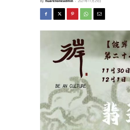
By
huarenoneadmin
-
2021年11月29日