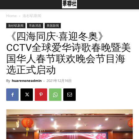
Home
洛杉矶新闻
洛杉矶新闻
市政消息
美国新闻
《四海同庆·喜迎冬奥》
CCTV全球爱华诗歌春晚暨美
国华人春节联欢晚会节目海
选正式启动
By
huarenoneadmin
-
2021年12月16日