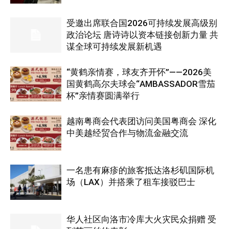
受邀出席联合国2026可持续发展高级别
政治论坛 唐诗诗以资本链接创新力量 共
谋全球可持续发展新机遇
“黄鹤亲情赛，球友齐开怀”——2026美
国黄鹤高尔夫球会“AMBASSADOR雪茄
杯”亲情赛圆满举行
越南粤商会代表团访问美国粤商会 深化
中美越经贸合作与物流金融交流
一名患有麻疹的旅客抵达洛杉矶国际机
场（LAX）并搭乘了租车接驳巴士
华人社区向洛市冷库大火灾民众捐赠 受