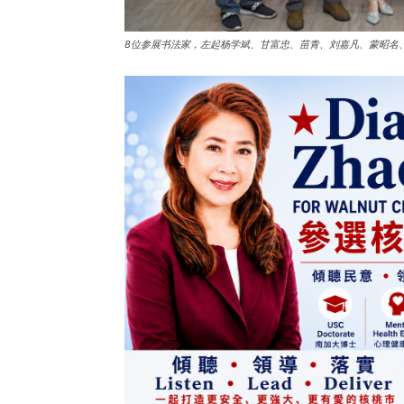
8位参展书法家，左起杨学斌、甘富忠、苗青、刘嘉凡、蒙昭名