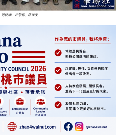
、孙晓华、庄景辉、陈建安