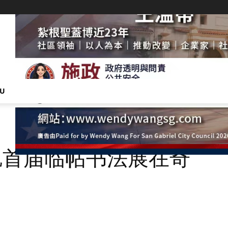
NU
矶首届临帖书法展在奇