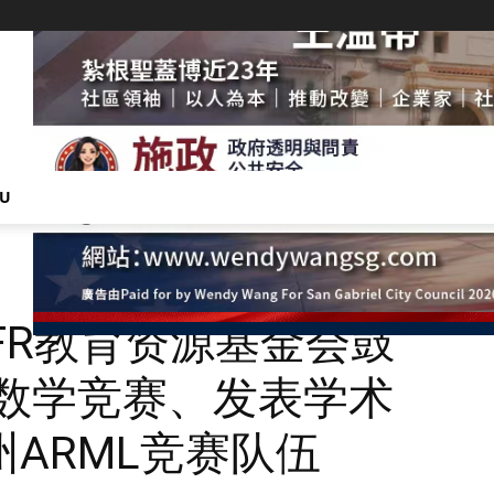
NU
FR教育资源基金会鼓
L数学竞赛、发表学术
ARML竞赛队伍