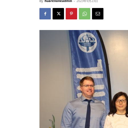
By
huarenoneadmin
-
2023年9月23日