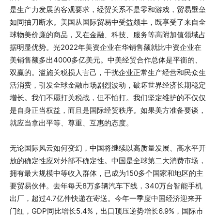
是生产力发展的客观要求，经贸关系不是零和游戏，贸易壁垒
如同抽刀断水。美国从国际贸易中受益颇丰，既享受了来自全
球物美价廉的商品，又在金融、科技、服务等高附加值领域占
据明显优势。光2022年美资企业在华销售额就比中资企业在
美销售额多出4000多亿美元。中美经贸合作总体是平衡的、
双赢的。滥施关税损人害己，干扰企业正常生产经营和民众生
活消费，引发全球金融市场剧烈波动，破坏世界经济长期稳定
增长。我们不愿打关税战，但不怕打。我们坚定维护的不仅仅
是自身正当权益，而且是国际经贸秩序。如果美方准备要谈，
就应当拿出平等、尊重、互惠的态度。
无论国际风云如何变幻，中国将继续以高质量发展、高水平开
放的确定性应对外部不确定性。中国是全球第二大消费市场，
拥有最大规模中等收入群体，已成为150多个国家和地区的主
要贸易伙伴。去年每天8万多辆汽车下线，340万台智能手机
出厂，超过4.7亿件快递在寄送。今年一季度中国经济迎来开
门红，GDP同比增长5.4%，出口顶压逆势增长6.9%，国际市