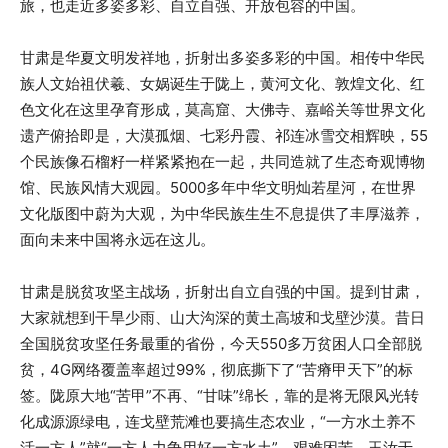
旅，也走近多姿多彩、自立自强、开放包容的中国。
甘肃是华夏文明发祥地，折射出多姿多彩的中国。相传中华民
族人文始祖伏羲、女娲诞生于陇上，黄河文化、敦煌文化、红
色文化在这里孕育形成，莫高窟、大佛寺、嘉峪关等世界文化
遗产俯拾即是，大漠孤烟、七彩丹霞、祁连冰雪交相辉映，55
个民族像石榴籽一样紧紧抱在一起，共同造就了生态奇观博物
馆、民族风情大观园。5000多年中华文明灿若星河，在世界
文化版图中蔚为大观，为中华民族生生不息提供了丰厚滋养，
面向未来中国将永远在这儿。
甘肃是脱贫攻坚主战场，折射出自立自强的中国。提到甘肃，
大家就想到干旱少雨、山大沟深的黄土高坡和戈壁沙漠。昔日
全国脱贫攻坚任务最重的省份，今天550多万贫困人口全部脱
贫，4G网络覆盖率超过99%，彻底撕下了“苦瘠甲天下”的标
签。陇原大地“苦甲”不再、“甘味”绵长，靠的是将无限风光转
化成源源绿电，连戈壁荒滩也要搞生态农业，“一方水土养不
活一方人”就“一方人力争用好一方水土”。艰难困苦，玉汝于