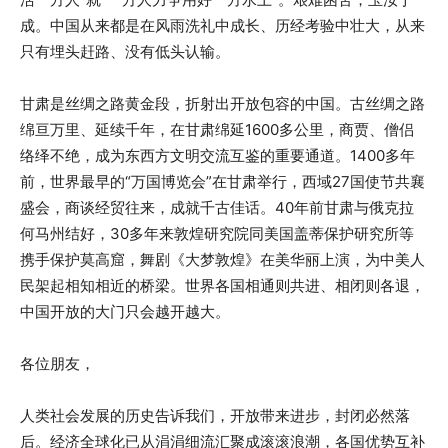
成。中国从来都是在风雨洗礼中成长、历经考验中壮大，从来
只有埋头赶路、没有低头认输。
甘肃是丝绸之路黄金段，折射出开放包容的中国。古丝绸之路
绵亘万里、延续千年，在甘肃绵延1600多公里，商贾、僧侣
络绎不绝，成为东西方文明交流互鉴的重要通道。1400多年
前，世界最早的“万国博览会”在甘肃举行，西域27国使节共襄
盛会，商谈经贸往来，成就千古佳话。40年前甘肃与俄克拉
何马州结好，30多年来敦煌研究院同美国盖蒂保护研究所等
携手保护莫高窟，舞剧《大梦敦煌》在美华丽上演，为中美人
民架起相知相近的桥梁。世界各国相通则共进、相闭则各退，
中国开放的大门只会越开越大。
各位朋友，
人类社会发展的历史告诉我们，开放带来进步，封闭必然落
后。经济全球化已从涓涓细流汇聚成滚滚浪潮，各国优势互补