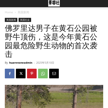
Home
美国新闻
美国新闻
美国社会
佛罗里达男子在黄石公园被
野牛顶伤，这是今年黄石公
园最危险野生动物的首次袭
击
By
huarenoneadmin
-
2025年5月10日