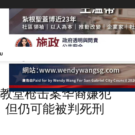
NU
兹教堂枪击案华裔嫌犯
，但仍可能被判死刑