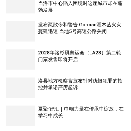
当洛市中心陷入困境时这座城市却在蓬
勃发展
发布疏散令和警告 Gorman灌木丛火灾
蔓延迅速 当地5号高速公路关闭
2028年洛杉矶奥运会（LA28）第二轮
门票发售即将开启
洛县地方检察官宣布针对仇恨犯罪的指
控并承诺严厉起诉
夏聚·智汇｜巾帼力量在传承中绽放，在
学习中成长