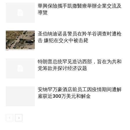
華興保險攜手凱撒醫療舉辦企業交流及
導覽
圣伯纳迪诺县警员在羚羊谷调查时遭枪
击 嫌犯在交火中被击毙
特朗普总统罕见造访西部，旨在为共和
党筹款并探讨经济议题
安纳罕万豪酒店前员工因疫情期间遭解
雇获近300万美元和解金