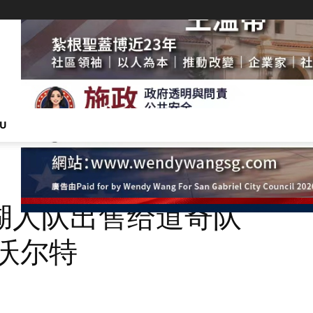
NU
湖人队出售给道奇队
沃尔特