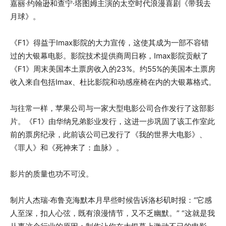
嘉丽·约翰逊和查宁·塔图姆主演的太空时代浪漫喜剧《带我去
月球》。
《F1》得益于Imax影院的大力宣传，这使其成为一部不容错
过的大银幕电影。影院技术提供商周日称，Imax影院贡献了
《F1》周末美国本土票房收入的23%。约55%的美国本土票房
收入来自包括Imax、杜比影院和动感座椅在内的大银幕格式。
与往常一样，苹果公司与一家大型电影公司合作发行了这部影
片。《F1》由华纳兄弟影业发行，这进一步巩固了该工作室此
前的票房纪录，此前该公司已发行了《我的世界大电影》、
《罪人》和《死神来了：血脉》。
影片的质量也功不可没。
制片人杰瑞·布鲁克海默本月早些时候告诉洛杉矶时报：“它感
人至深，扣人心弦，既有浪漫情节，又不乏幽默。” “这就是我