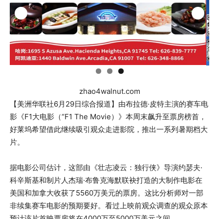
zhao4walnut.com
【美洲华联社6月29日综合报道】由布拉德·皮特主演的赛车电
影《F1大电影（“F1 The Movie）》本周末飙升至票房榜首，
好莱坞希望借此继续吸引观众走进影院，推出一系列暑期档大
片。
据电影公司估计，这部由《壮志凌云：独行侠》导演约瑟夫·
科辛斯基和制片人杰瑞·布鲁克海默联袂打造的大制作电影在
美国和加拿大收获了5560万美元的票房。这比分析师对一部
非续集赛车电影的预期要好。看过上映前观众调查的观众原本
预计该片首映票房将在4000万至5000万美元之间。