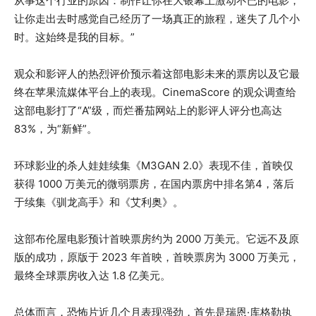
从事这个行业的原因：制作让你在大银幕上激动不已的电影，
让你走出去时感觉自己经历了一场真正的旅程，迷失了几个小
时。这始终是我的目标。”
观众和影评人的热烈评价预示着这部电影未来的票房以及它最
终在苹果流媒体平台上的表现。CinemaScore 的观众调查给
这部电影打了“A”级，而烂番茄网站上的影评人评分也高达
83%，为“新鲜”。
环球影业的杀人娃娃续集《M3GAN 2.0》表现不佳，首映仅
获得 1000 万美元的微弱票房，在国内票房中排名第4，落后
于续集《驯龙高手》和《艾利奥》。
这部布伦屋电影预计首映票房约为 2000 万美元。它远不及原
版的成功，原版于 2023 年首映，首映票房为 3000 万美元，
最终全球票房收入达 1.8 亿美元。
总体而言，恐怖片近几个月表现强劲，首先是瑞恩·库格勒执