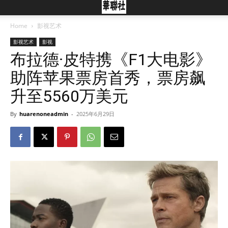
Home
影视艺术
影视艺术
影视
布拉德·皮特携《F1大电影》
助阵苹果票房首秀，票房飙
升至5560万美元
By
huarenoneadmin
-
2025年6月29日