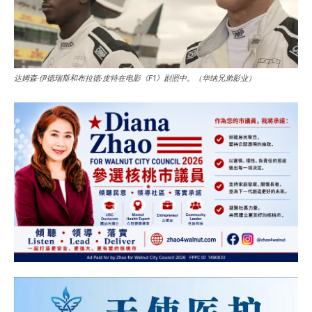
达姆森·伊德瑞斯和布拉德·皮特在电影《F1》剧照中。（华纳兄弟影业）