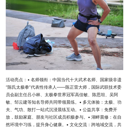
活动亮点：• 名师领衔：中国当代十大武术名师、国家级非遗
“陈氏太极拳”代表性传承人——陈正雷大师，国际武联技术委
员会副主任吕小林、太极拳世界冠军高佳敏、陈思坦、吴阿
敏、邹云建等知名导师共同带领晨练。• 多元体验：太极、功
夫、气功、散打一站式沉浸晨练互动。• 公益共享：免费开
放，鼓励家庭、朋友与社区成员积极参与。• 湖畔晨修：在自
然环境中习练，提升身心健康。• 文化交流：跨地域交流，共