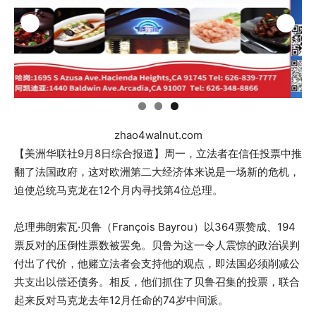
zhao4walnut.com
【美洲华联社9月8日综合报道】周一，立法者在信任投票中推
翻了法国政府，这对欧洲第二大经济体来说是一场新的危机，
迫使总统马克龙在12个月内寻找第4位总理。
总理弗朗索瓦·贝鲁（François Bayrou）以364票赞成、194
票反对的压倒性票数被罢免。贝鲁为这一令人震惊的政治误判
付出了代价，他赌立法者会支持他的观点，即法国必须削减公
共支出以偿还债务。相反，他们抓住了贝鲁召集的投票，联合
起来反对马克龙去年12月任命的74岁中间派。