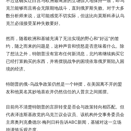
不过这确实让白宫与欧洲最鹰派的立场惊人地保持一致，即乌
克兰能够而且将会无限期地战斗，直到俄罗斯失败。对于大多
数分析师来说，这可能感觉不切实际，但这比向莫斯科承认乌
克兰必须接受某种失败要好。
然而，随着欧洲和基辅充满了无法实现的野心和“好运”的签
约，随之而来的问题是，这种声音和愤怒是否意味着什么。除
了想法之外，特朗普没有宣布任何新消息，北约将继续购买它
已经打算购买的东西，并将摆脱战争的困境依靠俄罗斯陷入困
境的经济。
特朗普的俄-乌战争政策仍然是一个钟摆，在美国离不开的盟
友和他莫名其妙地喜欢并仍然信任的人普京之间摇摆。
目前尚不清楚特朗普的言辞转变是否会与政策转向相匹配。但
代表泽连斯基政党的乌克兰议会议员、该机构外交事务委员会
主席奥列克桑德尔·梅列日科告诉ABC新闻，基辅对这一立场
持谨慎乐观态度。