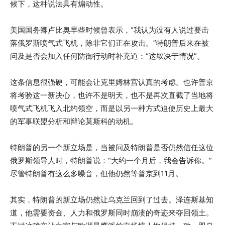
候下，这种说法具有煽动性。
美国国务卿卢比奥早些时候曾表示，“我认为没有人说过要击
落俄罗斯喷气式飞机，除非它们正在攻击。”特朗普后来在被
问及是否会加入任何防御行动时补充道：“这取决于情况”。
这条信息很强硬，可能会让克里姆林宫认真的考虑。也许普京
将考验这一新决心，也许不是明天，也不是再次直截了当地将
喷气式飞机飞入北约领空，而是以另一种方式迫使历史上最大
的军事联盟分析和辩论莫斯科的动机。
特朗普的另一个新立场是，当被问及特朗普是否仍然信任这位
俄罗斯领导人时，特朗普说：“大约一个月后，我会告诉你。”
尽管特朗普有这么多噪音，但他仍然等普京到11月。
其实，特朗普的新立场仍然让乌克兰回到了过去。泽连斯基知
道，他需要资金、人力和俄罗斯同时崩溃的奇迹来夺回领土。