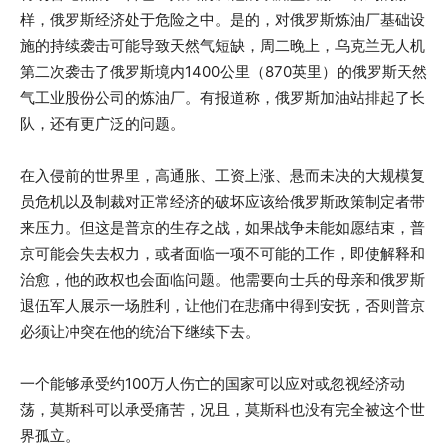
样，俄罗斯经济处于危险之中。是的，对俄罗斯炼油厂基础设
施的持续袭击可能导致天然气短缺，周二晚上，乌克兰无人机
第二次袭击了俄罗斯境内1400公里（870英里）的俄罗斯天然
气工业股份公司的炼油厂。有报道称，俄罗斯加油站排起了长
队，还有更广泛的问题。
在入侵前的世界里，高通胀、工资上涨、悬而未决的大规模复
员危机以及制裁对正常经济的破坏应该给俄罗斯政策制定者带
来压力。但这是普京的生存之战，如果战争未能如愿结束，普
京可能会失去权力，或者面临一项不可能的工作，即使解释和
治愈，他的政权也会面临问题。他需要向士兵的母亲和俄罗斯
退伍军人展示一场胜利，让他们在悲痛中得到安抚，否则普京
必须让冲突在他的统治下继续下去。
一个能够承受约100万人伤亡的国家可以应对或忽视经济动
荡，莫斯科可以承受痛苦，况且，莫斯科也没有完全被这个世
界孤立。