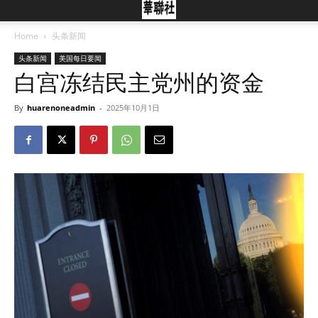
Home
头条新闻
头条新闻
美国每日要闻
白宫冻结民主党州的资金
By
huarenoneadmin
-
2025年10月1日