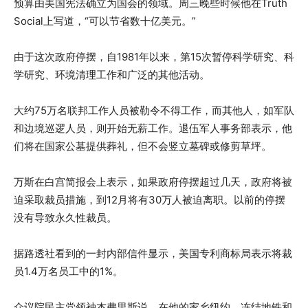
预算由美国宪法确立为国会的领域。周三晚些时候他在Truth
Social上写道，“可以节省数十亿美元。”
由于这次政府停摆，自1981年以来，第15次暂停科学研究、科
学研究、环境清理工作和广泛的其他活动。
大约75万名联邦工作人员被勒令不得工作，而其他人，如军队
和边境巡逻人员，则开始无薪工作。退伍军人事务部表示，他
们将在国家公墓提供葬礼，但不会竖立墓碑或修剪草坪。
万斯在白宫简报会上表示，如果政府停摆超过几天，政府将被
迫采取裁员措施，到12月将有30万人被迫离职。以前的停摆
没有导致永久性裁员。
据路透社看到的一封内部信件显示，美国专利商标局表示将裁
员1.4万名员工中的1%。
众议院民主党领袖杰弗里斯说，在他的家乡纽约，冻结地铁和