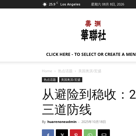
C
25.9
星期六 08月 8日, 2026
Los Angeles
美
洲
华
联
社
CLICK HERE - TO SELECT OR CREATE A ME
Home
热点话题
美国奥淇/宏盛
热点话题
美国奥淇/宏盛
从避险到稳收：2
三道防线
By
huarenoneadmin
-
2025年10月18日