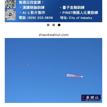
zhao4walnut.com