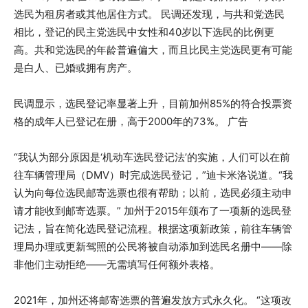
选民为租房者或其他居住方式。 民调还发现，与共和党选民
相比，登记的民主党选民中女性和40岁以下选民的比例更
高。共和党选民的年龄普遍偏大，而且比民主党选民更有可能
是白人、已婚或拥有房产。
民调显示，选民登记率显著上升，目前加州85%的符合投票资
格的成年人已登记在册，高于2000年的73%。 广告
“我认为部分原因是‘机动车选民登记法’的实施，人们可以在前
往车辆管理局（DMV）时完成选民登记，”迪卡米洛说道。“我
认为向每位选民邮寄选票也很有帮助；以前，选民必须主动申
请才能收到邮寄选票。” 加州于2015年颁布了一项新的选民登
记法，旨在简化选民登记流程。根据这项新政策，前往车辆管
理局办理或更新驾照的公民将被自动添加到选民名册中——除
非他们主动拒绝——无需填写任何额外表格。
2021年，加州还将邮寄选票的普遍发放方式永久化。 “这项改