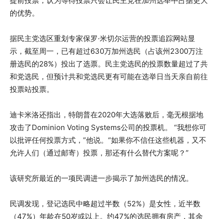
提前投票，认为等待投票只会让民主党在加州选举中占据更大
的优势。
据民主党选区重划专家保罗·米切尔运营的投票追踪网站显
示，截至周一，已有超过630万加州选民（占该州2300万注
册选民的28%）投出了选票。民主党选民的投票数量超过了共
和党选民，但预计共和党选民更有可能在选举日当天亲自前往
投票站投票。
迪卡米洛还指出，特朗普在2020年大选落败后，毫无根据地
攻击了Dominion Voting Systems公司的投票机。 “我想你可
以批评任何投票方式，”他说。“如果你不信任这些机器，又不
允许人们（通过邮寄）投票，那还有什么替代方案呢？”
该研究所最近的一项民调进一步揭示了加州选民的情况。
民调发现，登记选民中略超过半数（52%）是女性，近半数
（47%）年龄在50岁或以上。约47%的选民拥有房产，其余