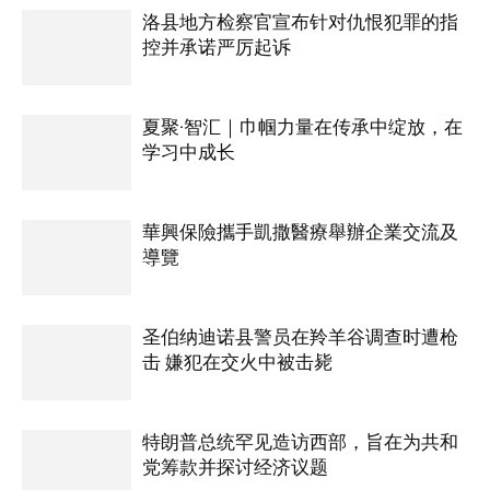
洛县地方检察官宣布针对仇恨犯罪的指
控并承诺严厉起诉
夏聚·智汇｜巾帼力量在传承中绽放，在
学习中成长
華興保險攜手凱撒醫療舉辦企業交流及
導覽
圣伯纳迪诺县警员在羚羊谷调查时遭枪
击 嫌犯在交火中被击毙
特朗普总统罕见造访西部，旨在为共和
党筹款并探讨经济议题