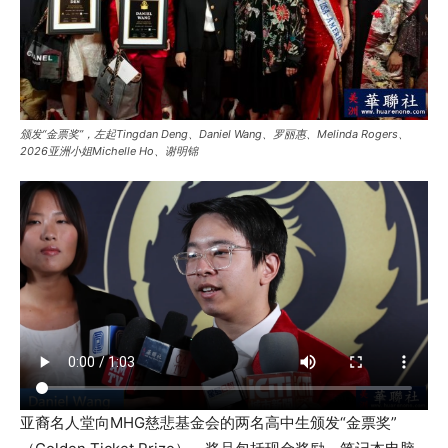
颁发“金票奖”，左起Tingdan Deng、Daniel Wang、罗丽惠、Melinda Rogers、
2026亚洲小姐Michelle Ho、谢明锦
亚裔名人堂向MHG慈悲基金会的两名高中生颁发“金票奖”