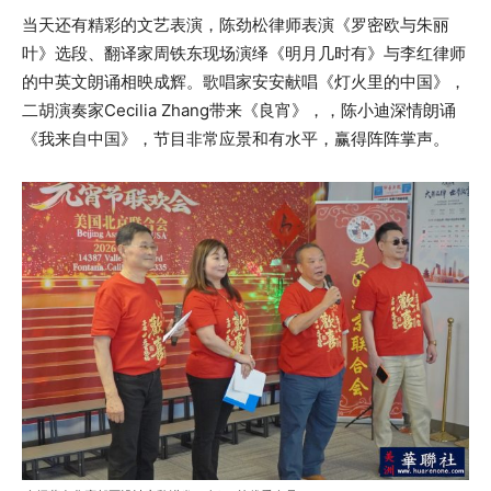
当天还有精彩的文艺表演，陈劲松律师表演《罗密欧与朱丽
叶》选段、翻译家周铁东现场演绎《明月几时有》与李红律师
的中英文朗诵相映成辉。歌唱家安安献唱《灯火里的中国》，
二胡演奏家Cecilia Zhang带来《良宵》，，陈小迪深情朗诵
《我来自中国》，节目非常应景和有水平，赢得阵阵掌声。