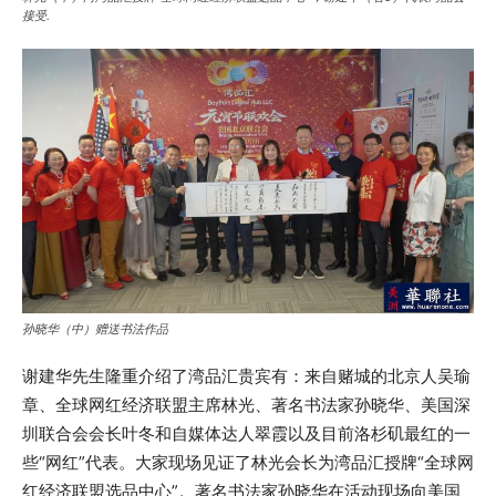
接受.
孙晓华（中）赠送书法作品
谢建华先生隆重介绍了湾品汇贵宾有：来自赌城的北京人吴瑜
章、全球网红经济联盟主席林光、著名书法家孙晓华、美国深
圳联合会会长叶冬和自媒体达人翠霞以及目前洛杉矶最红的一
些“网红”代表。大家现场见证了林光会长为湾品汇授牌“全球网
红经济联盟选品中心”。著名书法家孙晓华在活动现场向美国