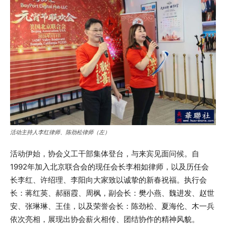
活动主持人李红律师、陈劲松律师（左）
活动伊始，协会义工干部集体登台，与来宾见面问候。自
1992年加入北京联合会的现任会长李相如律师，以及历任会
长李红、许绍理、李阳向大家致以诚挚的新春祝福。执行会
长：蒋红英、郝丽霞、周枫，副会长：樊小燕、魏进发、赵世
安、张琳琳、王佳，以及荣誉会长：陈劲松、夏海伦、木一兵
依次亮相，展现出协会薪火相传、团结协作的精神风貌。