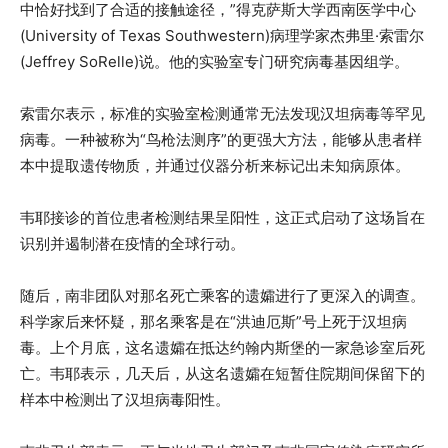
中恰好找到了合适的接触途径，”得克萨斯大学西南医学中心
(University of Texas Southwestern)病理学家杰弗里·索雷尔
(Jeffrey SoRelle)说。他的实验室专门研究病毒基因组学。
索雷尔表示，标准的实验室检测通常无法发现汉坦病毒等罕见
病毒。一种被称为“鸟枪法测序”的更强大方法，能够从患者样
本中提取遗传物质，并通过仪器分析来标记出未知病原体。
韦耶接诊的首位患者检测结果呈阳性，这正式启动了这场旨在
识别并遏制潜在疫情的全球行动。
随后，南非团队对那名死亡乘客的遗孀进行了更深入的调查。
科学家后来怀疑，那名乘客是在“洪迪厄斯”号上死于汉坦病
毒。上个月底，这名遗孀在抵达约翰内斯堡的一家急诊室后死
亡。韦耶表示，几天后，从这名遗孀在短暂住院期间保留下的
样本中检测出了汉坦病毒阳性。