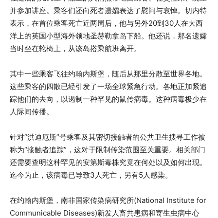
并参加讲座。乘客们还向死者遗孀表达了慰问与哀悼。切内特
表示，在首位乘客死亡近两周后，他与另外20到30人在大西
洋上的英国小型海外领地圣赫勒拿岛下船。他还说，那名遗孀
当时坐在轮椅上，从该岛搭乘航班离开。
其中一些乘客飞往约翰内斯堡，随后从那里分散至世界各地。
这些乘客的四散已经引发了一场全球紧急行动。各地正加紧追
踪他们的去向，以遏制一种罕见的鼠传病毒。这种病毒极少在
人际间传播。
针对“洪迪厄斯”号乘客及其密切接触者的公共卫生搜寻工作被
称为“接触者追踪”，这对于限制传染范围至关重要。相关部门
还需要查明这种罕见的安第斯毒株究竟在何处以及如何出现。
迄今为止，该病毒已导致3人死亡，另有5人感染。
在约翰内斯堡，南非国家传染病研究所(National Institute for
Communicable Diseases)新发人畜共患病和寄生虫病中心