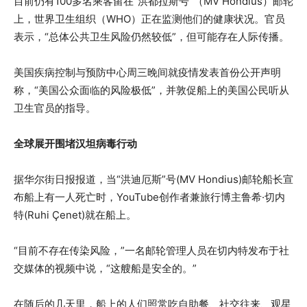
目前仍有100多名乘客留在“洪都拉斯号”（MV Hondius）邮轮
上，世界卫生组织（WHO）正在监测他们的健康状况。官员
表示，“总体公共卫生风险仍然较低”，但可能存在人际传播。
美国疾病控制与预防中心周三晚间就疫情发表首份公开声明
称，“美国公众面临的风险极低”，并敦促船上的美国公民听从
卫生官员的指导。
全球展开围堵汉坦病毒行动
据华尔街日报报道，当“洪迪厄斯”号(MV Hondius)邮轮船长宣
布船上有一人死亡时，YouTube创作者兼旅行博主鲁希·切内
特(Ruhi Çenet)就在船上。
“目前不存在传染风险，”一名邮轮管理人员在切内特发布于社
交媒体的视频中说，“这艘船是安全的。”
在随后的几天里，船上的人们照常吃自助餐、社交往来、观星