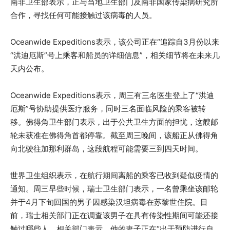
南非卫生部表示，正与当地卫生部门及南非国家传染病研究所
合作，寻找任何可能接触过该病毒的人员。
Oceanwide Expeditions表示，该公司正在“追踪自3月份以来
“洪迪厄斯”号上乘客和船员的详细信息”，相关细节将在未来几
天内公布。
Oceanwide Expeditions表示，周三有三名医生登上了“洪迪
厄斯”号协助提供医疗服务，同时三名面临风险的乘客被转
移。佛得角卫生部门表示，出于公共卫生方面的担忧，这艘邮
轮未获准在佛得角首都停靠。截至周三晚间，该船正从佛得角
向北驶往加那利群岛，这段航程可能需要三到四天时间。
世界卫生组织表示，在航行期间离船的乘客已收到疑似疫情的
通知。周三早些时候，瑞士卫生部门表示，一名曾乘坐该邮轮
并于4月下旬回国的男子因感染汉坦病毒在苏黎世住院。目
前，瑞士相关部门正在调查该男子在具有传染性期间可能还接
触过哪些人。相关部门表示，他的妻子正在“出于预防进行自