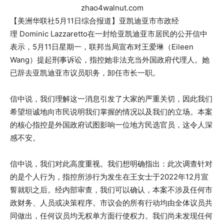
zhao4walnut.com
【美洲华联社5月11日综合报道】亚凯迪亚市市政经
理 Dominic Lazzaretto在一封给亚凯迪亚市居民的公开信中
表示，5月11日星期一，联邦当局宣布对王爱琳（Eileen
Wang）提起刑事诉讼，指控她非法充当外国政府代理人。她
已辞去亚凯迪亚市议员职务，卸任市长一职。
信中说，我们理解这一消息引发了大家的严重关切，因此我们
希望坦诚地向市民说明我们掌握的情况以及我们的立场。本案
的核心指控是外国政府试图影响一位地方民选官员，这令人深
感不安。
信中说，我们对此高度重视。我们想明确指出：此次调查针对
的是个人行为，指控所涉行为发生在王女士于2022年12月宣
誓就职之后。经内部审查，我们可以确认，本案不涉及任何市
政财务、人员或决策程序。市议会的所有行动均由全体议员共
同做出，任何议员均无权单方面行使权力。我们尚未发现任何