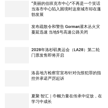
“美丽的伯班克市中心”不再是一个笑话
当洛市中心陷入困境时这座城市却在蓬
勃发展
发布疏散令和警告 Gorman灌木丛火灾
蔓延迅速 当地5号高速公路关闭
2028年洛杉矶奥运会（LA28）第二轮
门票发售即将开启
洛县地方检察官宣布针对仇恨犯罪的指
控并承诺严厉起诉
夏聚·智汇｜巾帼力量在传承中绽放，在
学习中成长