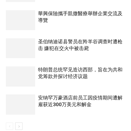
華興保險攜手凱撒醫療舉辦企業交流及
導覽
圣伯纳迪诺县警员在羚羊谷调查时遭枪
击 嫌犯在交火中被击毙
特朗普总统罕见造访西部，旨在为共和
党筹款并探讨经济议题
安纳罕万豪酒店前员工因疫情期间遭解
雇获近300万美元和解金