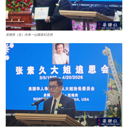
吴桐淮（右）向朱一山颁发纪念状