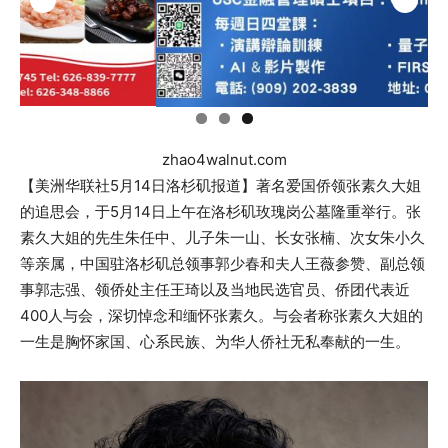
zhao4walnut.com
【美洲华联社5月14日洛杉矶报道】著名爱国侨领张素久大姐
的追思会，于5月14日上午在洛杉矶玫瑰岗公墓隆重举行。张
素久大姐的先生朱任中、儿子朱一山、长女张楠、次女朱小久
等亲属，中国驻洛杉矶总领事郭少春和夫人王薇参赞、副总领
事郭志强、领侨处主任王琦以及当地民选官员、侨团代表近
400人与会，深切悼念和缅怀张素久。与会者称张素久大姐的
一生是胸怀家国、心系民族、为华人侨社无私奉献的一生。