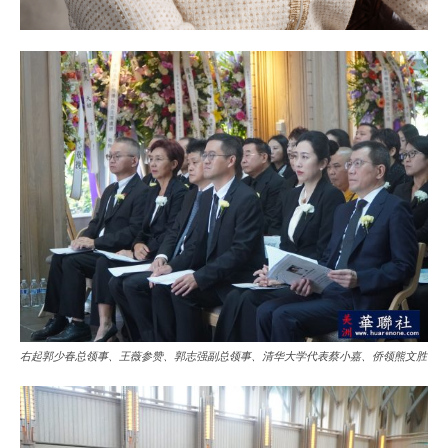
右起郭少春总领事、王薇参赞、郭志强副总领事、清华大学代表蔡小嘉、侨领熊文胜