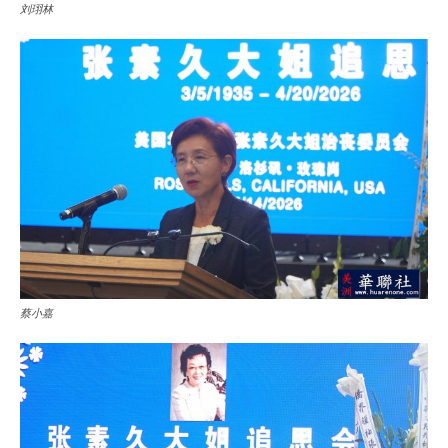
刘珝林
蔡小嘉