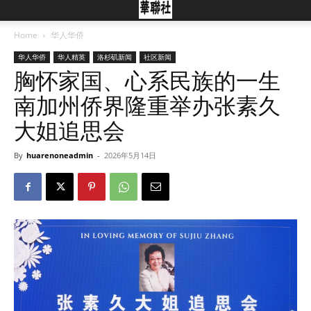
Home
华人华侨
华人华侨
华人精英
洛杉矶新闻
社区新闻
胸怀家国、心系民族的一生
南加州侨界隆重举办张素久
大姐追思会
By
huarenoneadmin
-
2026年5月14日