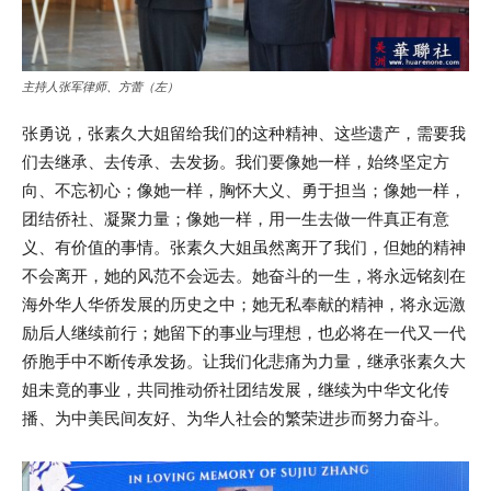
主持人张军律师、方蕾（左）
张勇说，张素久大姐留给我们的这种精神、这些遗产，需要我
们去继承、去传承、去发扬。我们要像她一样，始终坚定方
向、不忘初心；像她一样，胸怀大义、勇于担当；像她一样，
团结侨社、凝聚力量；像她一样，用一生去做一件真正有意
义、有价值的事情。张素久大姐虽然离开了我们，但她的精神
不会离开，她的风范不会远去。她奋斗的一生，将永远铭刻在
海外华人华侨发展的历史之中；她无私奉献的精神，将永远激
励后人继续前行；她留下的事业与理想，也必将在一代又一代
侨胞手中不断传承发扬。让我们化悲痛为力量，继承张素久大
姐未竟的事业，共同推动侨社团结发展，继续为中华文化传
播、为中美民间友好、为华人社会的繁荣进步而努力奋斗。