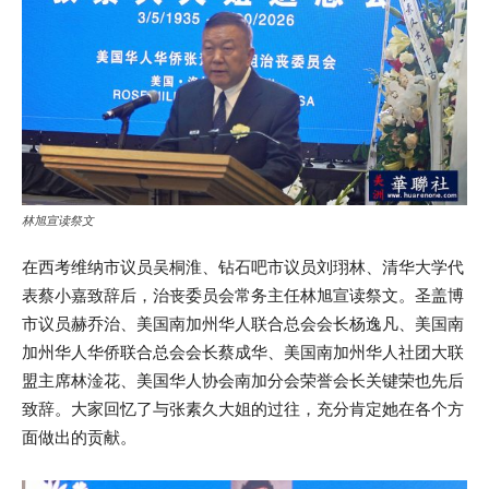
林旭宣读祭文
在西考维纳市议员吴桐淮、钻石吧市议员刘珝林、清华大学代
表蔡小嘉致辞后，治丧委员会常务主任林旭宣读祭文。圣盖博
市议员赫乔治、美国南加州华人联合总会会长杨逸凡、美国南
加州华人华侨联合总会会长蔡成华、美国南加州华人社团大联
盟主席林淦花、美国华人协会南加分会荣誉会长关键荣也先后
致辞。大家回忆了与张素久大姐的过往，充分肯定她在各个方
面做出的贡献。