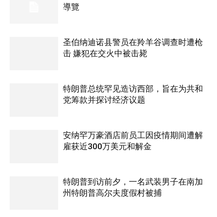
導覽
圣伯纳迪诺县警员在羚羊谷调查时遭枪
击 嫌犯在交火中被击毙
特朗普总统罕见造访西部，旨在为共和
党筹款并探讨经济议题
安纳罕万豪酒店前员工因疫情期间遭解
雇获近300万美元和解金
特朗普到访前夕，一名武装男子在南加
州特朗普高尔夫度​​假村被捕