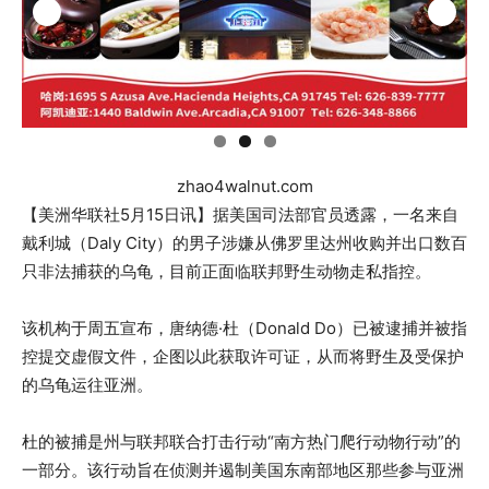
zhao4walnut.com
【美洲华联社5月15日讯】据美国司法部官员透露，一名来自
戴利城（Daly City）的男子涉嫌从佛罗里达州收购并出​​口数百
只非法捕获的乌龟，目前正面临联邦野生动物走私指控。
该机构于周五宣布，唐纳德·杜（Donald Do）已被逮捕并被指
控提交虚假文件，企图以此获取许可证，从而将野生及受保护
的乌龟运往亚洲。
杜的被捕是州与联邦联合打击行动“南方热门爬行动物行动”的
一部分。该行动旨在侦测并遏制美国东南部地区那些参与亚洲