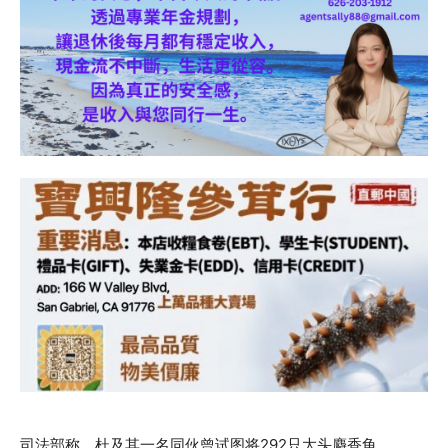
司法部称，杜及其一名同伙曾试图将292只大头麝香龟