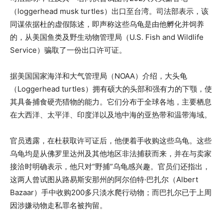
（loggerhead musk turtles）出口至台湾。司法部表示，该
同谋依据杜的虚假陈述，即声称这些乌龟是由他孵化并饲养
的，从美国鱼类及野生动物管理局（U.S. Fish and Wildlife
Service）骗取了一份出口许可证。
据美国国家海洋和大气管理局（NOAA）介绍，大头龟
（Loggerhead turtles）拥有硕大的头部和强有力的下颚，使
其具备捕食硬壳猎物的能力。它们分布于全球各地，主要栖息
在大西洋、太平洋、印度洋以及地中海的亚热带和温带海域。
官员透露，在杜获取许可证后，他便着手收购这些乌龟。这些
乌龟均是从佛罗里达州及其他地区非法捕获而来，并在与卖家
接洽时明确表示，他只对“野捕”乌龟感兴趣。官员们还指出，
这两人曾试图从路易斯安那州的阿尔伯特·巴扎尔（Albert
Bazaar）手中收购200多只淡水爬行动物；而巴扎尔已于上周
因涉嫌动物走私罪名被拘留。