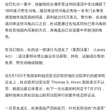
在巴扎尔一案中，他被指控从佛罗里达州的溪流中非法捕获了
1800多只野生乌龟，随后将这些乌龟出售给一名专门从事亚
洲宠物市场贸易的同谋，获利超过55万美元。警方称，在未能
成功将这些乌龟出口之后，杜试图通过告知其同伙已将乌龟转
售给其他国内买家的方式，来掩盖自己在该案中所扮演的角
色。
官员们指出，杜的这一密谋行为违反了《莱西法案》（Lacey
Act）；该法案明令禁止贩运非法获取、持有、运输或出售的
鱼类、野生动物或植物。
在5月13日于美国加利福尼亚北区联邦地区法院举行的庭审听
证会上，杜在联邦治安法官 Thomas S. Hixon 面前表示不认
罪。根据法庭记录显示，杜下一次出庭的时间定于7月31日，
届时他将出席在旧金山联邦法院举行的案件状态听证会。
一旦罪名成立，杜将面临严厉的处罚：针对其所涉的“共谋罪”