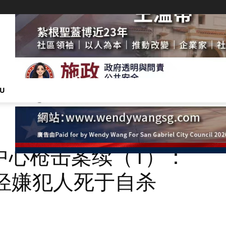
NU
中心枪击案续（1）：
轻嫌犯人死于自杀