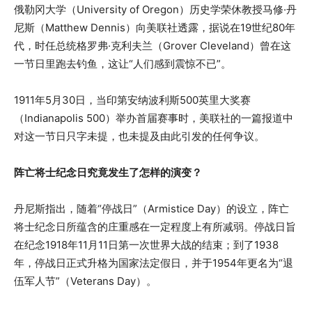
俄勒冈大学（University of Oregon）历史学荣休教授马修·丹
尼斯（Matthew Dennis）向美联社透露，据说在19世纪80年
代，时任总统格罗弗·克利夫兰（Grover Cleveland）曾在这
一节日里跑去钓鱼，这让“人们感到震惊不已”。
1911年5月30日，当印第安纳波利斯500英里大奖赛
（Indianapolis 500）举办首届赛事时，美联社的一篇报道中
对这一节日只字未提，也未提及由此引发的任何争议。
阵亡将士纪念日究竟发生了怎样的演变？
丹尼斯指出，随着“停战日”（Armistice Day）的设立，阵亡
将士纪念日所蕴含的庄重感在一定程度上有所减弱。停战日旨
在纪念1918年11月11日第一次世界大战的结束；到了1938
年，停战日正式升格为国家法定假日，并于1954年更名为“退
伍军人节”（Veterans Day）。