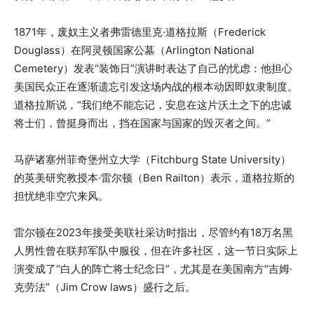
1871年，废奴主义者弗雷德里克·道格拉斯（Frederick
Douglass）在阿灵顿国家公墓（Arlington National
Cemetery）发表“装饰日”演讲时表达了自己的忧虑：他担心
美国民众正在逐渐遗忘引发这场内战的根本动因即奴隶制度。
道格拉斯说，“我们绝不能忘记，安息在这片沃土之下的忠诚
将士们，曾挺身而出，挡在国家与国家的毁灭者之间。”
马萨诸塞州菲奇堡州立大学（Fitchburg State University）
的英美研究教授本·雷尔顿（Ben Railton）表示，道格拉斯的
担忧绝非空穴来风。
雷尔顿在2023年接受美联社采访时指出，尽管约有18万名黑
人男性曾在联邦军队中服役，但在许多社区，这一节日实际上
演变成了“白人的阵亡将士纪念日”，尤其是在美国南方“吉姆·
克劳法”（Jim Crow laws）盛行之后。