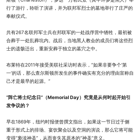
行了游行，聆听了演讲，并为联邦军烈士的墓地举行了庄严的
奉献仪式。
共有267名联邦军士兵在邦联军的一处战俘营中牺牲，最初被
合葬于一处乱葬坑内。战后，当地黑人教会的成员们将这些烈
士的遗骸迁出，重新安葬于独立的墓穴之中。
布莱特在2011年接受美联社采访时表示，“如果非要争个‘第
一’的话，那么查尔斯顿所发生的事件确实有充分的理由宣称自
己才是最早的起源。”
“阵亡将士纪念日”（Memorial Day）究竟是从何时起开始引
发争议的？
早在1869年，纽约时报便曾撰文指出，如果这一节日过于侧
重于形式上的排场、宴饮聚会以及空洞的演说，那么它将可能
变得“亵渎神圣”，从而丧失其原本的“神圣”意义。