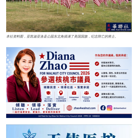
本社资料图，亚凯迪亚洛县公园东北角插满了美国国旗，纪念阵亡的将士。