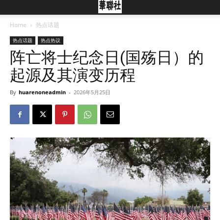
Home
热点话题
热点话题
热点热议
阵亡将士纪念日(国殇日）的
起源及其演变历程
By
huarenoneadmin
-
2026年5月25日