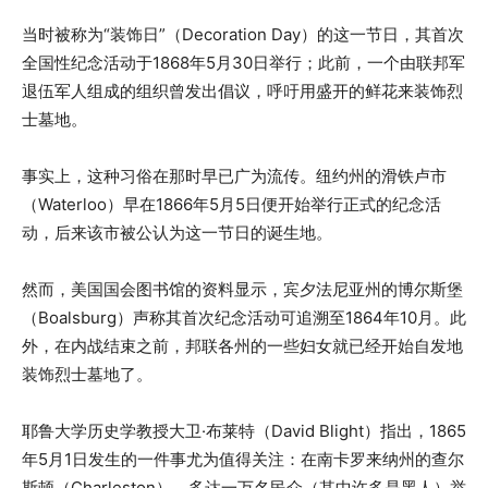
当时被称为“装饰日”（Decoration Day）的这一节日，其首次
全国性纪念活动于1868年5月30日举行；此前，一个由联邦军
退伍军人组成的组织曾发出倡议，呼吁用盛开的鲜花来装饰烈
士墓地。
事实上，这种习俗在那时早已广为流传。纽约州的滑铁卢市
（Waterloo）早在1866年5月5日便开始举行正式的纪念活
动，后来该市被公认为这一节日的诞生地。
然而，美国国会图书馆的资料显示，宾夕法尼亚州的博尔斯堡
（Boalsburg）声称其首次纪念活动可追溯至1864年10月。此
外，在内战结束之前，邦联各州的一些妇女就已经开始自发地
装饰烈士墓地了。
耶鲁大学历史学教授大卫·布莱特（David Blight）指出，1865
年5月1日发生的一件事尤为值得关注：在南卡罗来纳州的查尔
斯顿（Charleston），多达一万名民众（其中许多是黑人）举