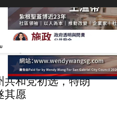
NU
州共和党初选，特朗
遂其愿