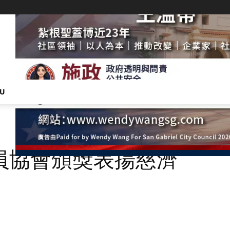
NU
員協會頒獎表揚慈濟