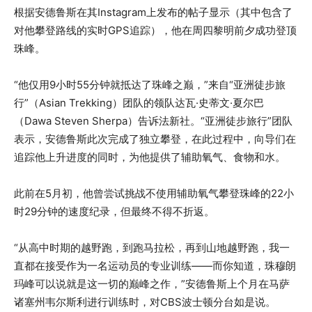
根据安德鲁斯在其Instagram上发布的帖子显示（其中包含了
对他攀登路线的实时GPS追踪），他在周四黎明前夕成功登顶
珠峰。
“他仅用9小时55分钟就抵达了珠峰之巅，”来自“亚洲徒步旅
行”（Asian Trekking）团队的领队达瓦·史蒂文·夏尔巴
（Dawa Steven Sherpa）告诉法新社。“亚洲徒步旅行”团队
表示，安德鲁斯此次完成了独立攀登，在此过程中，向导们在
追踪他上升进度的同时，为他提供了辅助氧气、食物和水。
此前在5月初，他曾尝试挑战不使用辅助氧气攀登珠峰的22小
时29分钟的速度纪录，但最终不得不折返。
“从高中时期的越野跑，到跑马拉松，再到山地越野跑，我一
直都在接受作为一名运动员的专业训练——而你知道，珠穆朗
玛峰可以说就是这一切的巅峰之作，”安德鲁斯上个月在马萨
诸塞州韦尔斯利进行训练时，对CBS波士顿分台如是说。