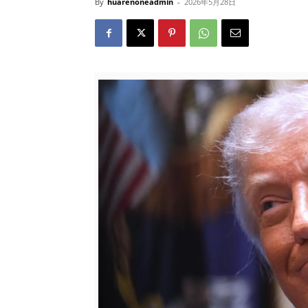
By
huarenoneadmin
-
2026年5月28日