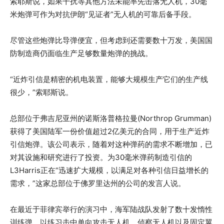
索耶斯说，如果干扰等其他方法未能率先击落无人机，30毫
米炮弹可作为对抗伊朗“见证者”无人机的可靠后备手段。
尽管这些炮弹比导弹便宜，但考虑到还需要数十万发，美国国
防制造商仍面临生产足够数量炮弹的挑战。
“近炸引信是精密的机电装置，能够大规模生产它们的生产线
很少，”索耶斯说。
总部位于弗吉尼亚州的诺斯洛普格拉曼(Northrop Grumman)
获得了美国陆军一份价值超过2亿美元的合同，用于生产近炸
引信炮弹。该公司表示，随着对这种弹药的需求不断增加，已
对其设施和研究进行了投资。为30毫米弹药制造引信的
L3Harris正在“迅速扩大规模，以满足对各种引信日益增长的
需求，”这家总部位于佛罗里达州的公司的发言人说。
在最近于菲律宾举行的演习中，海军陆战队发射了数十发惰性
训练弹，以练习击中单向攻击无人机、侦察无人机以及固定翼