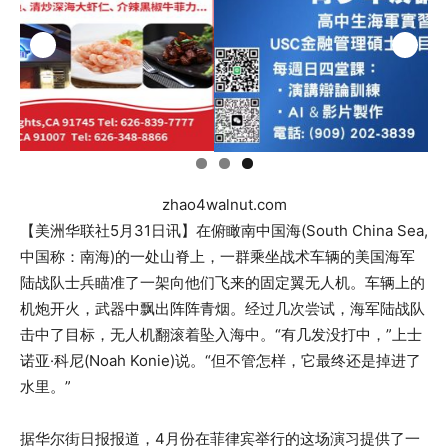
zhao4walnut.com
【美洲华联社5月31日讯】在俯瞰南中国海(South China Sea,
中国称：南海)的一处山脊上，一群乘坐战术车辆的美国海军
陆战队士兵瞄准了一架向他们飞来的固定翼无人机。
车辆上的
机炮开火，武器中飘出阵阵青烟。经过几次尝试，海军陆战队
击中了目标，无人机翻滚着坠入海中。“有几发没打中，”上士
诺亚·科尼(Noah Konie)说。“但不管怎样，它最终还是掉进了
水里。”
据华尔街日报报道，4月份在菲律宾举行的这场演习提供了一