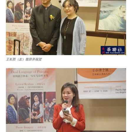
王长胜（左）致辞并祝贺