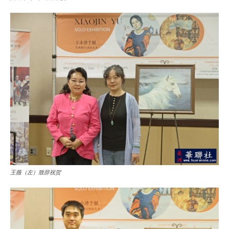
王薇（左）致辞祝贺