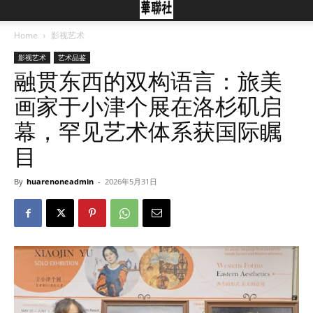
Home
影视艺术
影视艺术
艺术品鉴
融贯东西的双构语言：旅美
画家于小津个展在洛杉矶启
幕，罕见艺术体系获国际瞩
目
By
huarenoneadmin
-
2026年5月31日