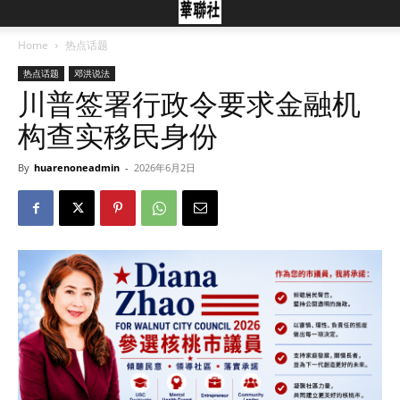
Home
热点话题
热点话题
邓洪说法
川普签署行政令要求金融机
构查实移民身份
By
huarenoneadmin
-
2026年6月2日