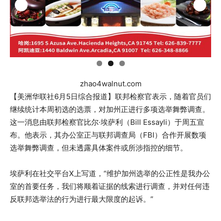
zhao4walnut.com
【美洲华联社6月5日综合报道】联邦检察官表示，随着官员们
继续统计本周初选的选票，对加州正进行多项选举舞弊调查。
这一消息由联邦检察官比尔·埃萨利（Bill Essayli）于周五宣
布。他表示，其办公室正与联邦调查局（FBI）合作开展数项
选举舞弊调查，但未透露具体案件或所涉指控的细节。
埃萨利在社交平台X上写道，“维护加州选举的公正性是我办公
室的首要任务，我们将顺着证据的线索进行调查，并对任何违
反联邦选举法的行为进行最大限度的起诉。”