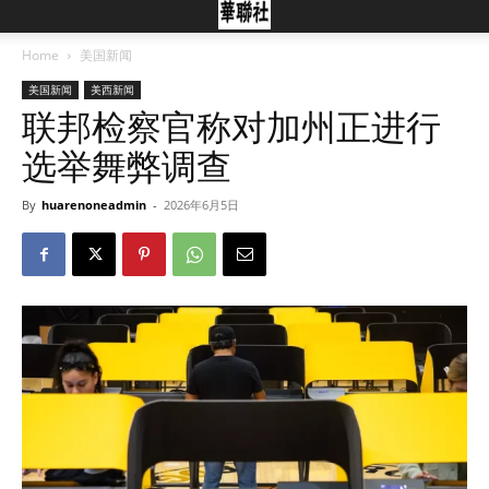
Home
美国新闻
美国新闻
美西新闻
联邦检察官称对加州正进行
选举舞弊调查
By
huarenoneadmin
-
2026年6月5日