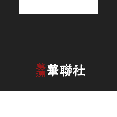
ABOUT US
美洲华联社(Huaren One Media Inc )是为全球华人提供各类服务
以及沟通与交流的平台. 联系信息：
huarenone@gmail.com