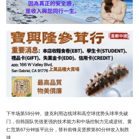
下半场第59分钟。捷克利用边线球和高空球优势头球率先破
门，但韩国队凭借更强的技术能力和中场控制力完成逆转。黄
仁范第67分钟扳平比分，替补前锋吴贤揆第80分钟攻入制胜
球。