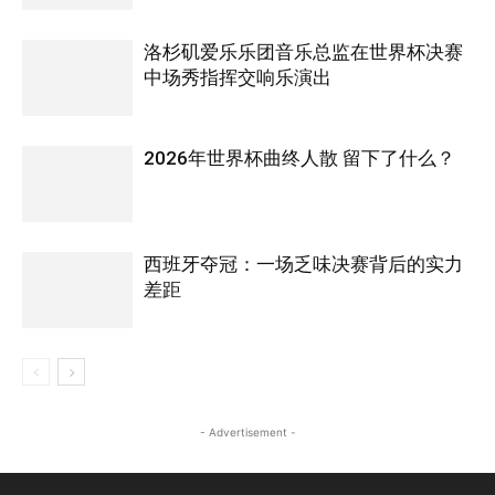
洛杉矶爱乐乐团音乐总监在世界杯决赛
中场秀指挥交响乐演出
2026年世界杯曲终人散 留下了什么？
西班牙夺冠：一场乏味决赛背后的实力
差距
- Advertisement -