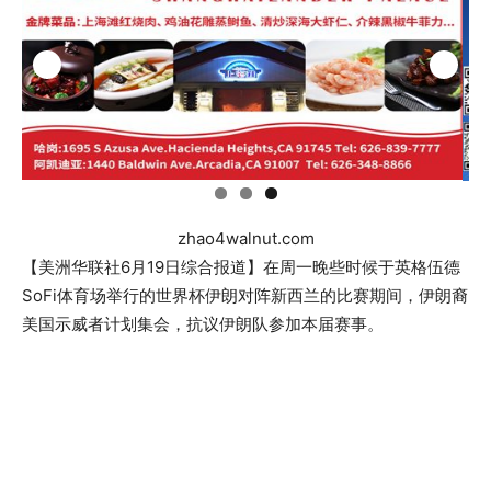
zhao4walnut.com
【美洲华联社6月19日综合报道】在周一晚些时候于英格伍德
SoFi体育场举行的世界杯伊朗对阵新西兰的比赛期间，伊朗裔
美国示威者计划集会，抗议伊朗队参加本届赛事。