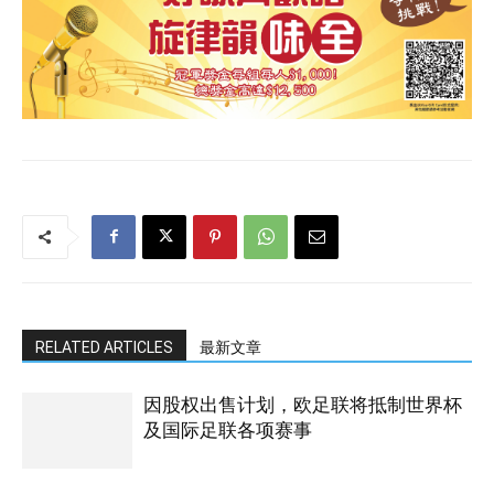
RELATED ARTICLES
最新文章
因股权出售计划，欧足联将抵制世界杯
及国际足联各项赛事