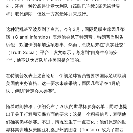
外，还有一种设想是让意大利队（该队已连续3届无缘世界
杯）取代伊朗，但这一方案最终并未成行。
这种混乱甚至波及到了白宫。今年3月，国际足联主席因凡蒂
诺（Gianni Infantino）表示他会见了特朗普，特朗普当时告
诉他，欢迎伊朗参加这项赛事。然而，总统后来在“真实社交”
（Truth Social）平台上发文暗示，考虑到“自身生命与安
全”，他不认为该队前往美国是合适的。
在特朗普发表上述言论后，伊朗足球官员曾要求国际足联取消
美国的主办资格。这一要求未获采纳，而因凡蒂诺在4月确
认，伊朗“肯定会来参赛”。
随着时间推移，伊朗公布了26人的世界杯参赛名单，同时也提
出了关于行程和安保方面的要求；这是一个积极信号，表明他
们确实仍将参赛。不过，情况发生了一点变化：他们原定的世
界杯集训地从美国亚利桑那州的图森（Tucson）改为了墨西