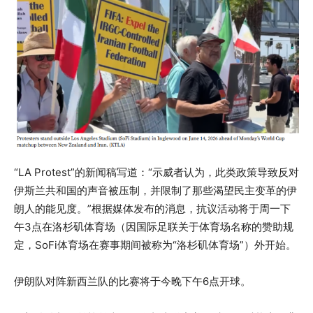
“LA Protest”的新闻稿写道：“示威者认为，此类政策导致反对
伊斯兰共和国的声音被压制，并限制了那些渴望民主变革的伊
朗人的能见度。”根据媒体发布的消息，抗议活动将于周一下
午3点在洛杉矶体育场（因国际足联关于体育场名称的赞助规
定，SoFi体育场在赛事期间被称为“洛杉矶体育场”）外开始。
伊朗队对阵新西兰队的比赛将于今晚下午6点开球。