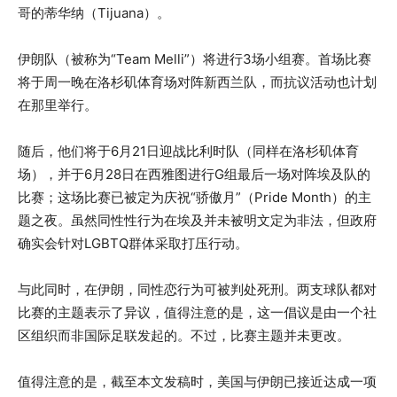
哥的蒂华纳（Tijuana）。
伊朗队（被称为“Team Melli”）将进行3场小组赛。首场比赛
将于周一晚在洛杉矶体育场对阵新西兰队，而抗议活动也计划
在那里举行。
随后，他们将于6月21日迎战比利时队（同样在洛杉矶体育
场），并于6月28日在西雅图进行G组最后一场对阵埃及队的
比赛；这场比赛已被定为庆祝“骄傲月”（Pride Month）的主
题之夜。虽然同性性行为在埃及并未被明文定为非法，但政府
确实会针对LGBTQ群体采取打压行动。
与此同时，在伊朗，同性恋行为可被判处死刑。两支球队都对
比赛的主题表示了异议，值得注意的是，这一倡议是由一个社
区组织而非国际足联发起的。不过，比赛主题并未更改。
值得注意的是，截至本文发稿时，美国与伊朗已接近达成一项