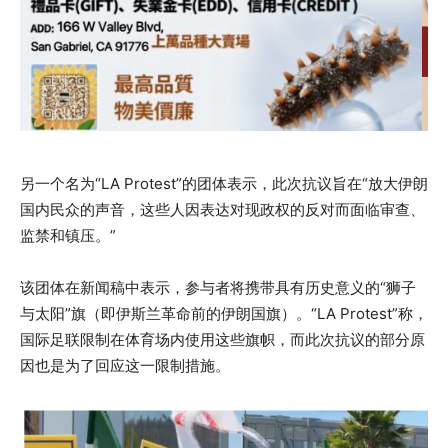
另一个名为“LA Protest”的团体表示，此次抗议旨在“放大伊朗
国内民众的声音，这些人因表达对现政权的反对而面临审查、
监禁和镇压。”
该团体在新闻稿中表示，参与者将携带具有历史意义的“狮子
与太阳”旗（即伊斯兰革命前的伊朗国旗）。“LA Protest”称，
国际足联限制在体育场内使用这些旗帜，而此次抗议的部分原
因也是为了回应这一限制措施。