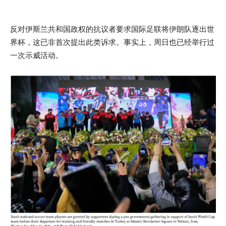
反对伊斯兰共和国政权的抗议者要求国际足联将伊朗队逐出世
界杯，这已非首次提出此类诉求。事实上，周日也已经举行过
一次示威活动。