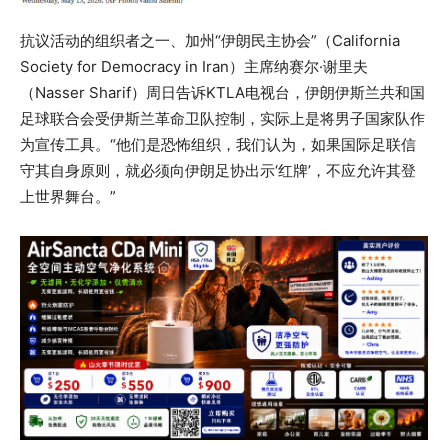
抗议活动的组织者之一、加州“伊朗民主协会”（California
Society for Democracy in Iran）主席纳赛尔·谢里夫
（Nasser Sharif）周日告诉KTLA电视台，伊朗伊斯兰共和国
足球联合会受伊斯兰革命卫队控制，实际上是将男子国家队作
为宣传工具。“他们是恐怖组织，我们认为，如果国际足联信
守其自身原则，就必须向伊朗足协出示‘红牌’，不应允许其登
上世界舞台。”