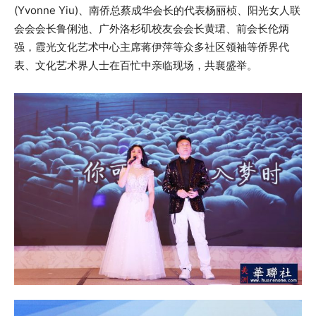
(Yvonne Yiu)、南侨总蔡成华会长的代表杨丽桢、阳光女人联
会会会长鲁俐池、广外洛杉矶校友会会长黄珺、前会长伦炳
强，霞光文化艺术中心主席蒋伊萍等众多社区领袖等侨界代
表、文化艺术界人士在百忙中亲临现场，共襄盛举。