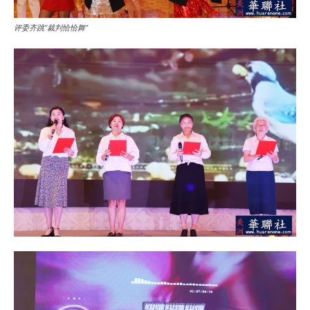
评委齐跳“裁判恰恰舞”