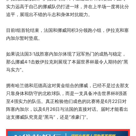
实力远高于自己的挪威队仍打进一球，并在上半场一度将比分
追平，展现出不错的斗志和身体对抗能力。
目前I组首轮结束，法国和挪威同积3分领跑小组，伊拉克和塞
内加尔暂时垫底。
如果说法国3:1战胜塞内加尔体现了冠军热门的成熟与稳定，
那么挪威4:1击败伊拉克则展现了本届世界杯最令人期待的“黑
马实力”。
拥有哈兰德和厄德高这对黄金组合的挪威，已经不是过去那支
只靠身体和防守的北欧球队，而是一支具备冲击世界杯8强甚
至4强实力的队伍。真正检验他们成色的比赛将是6月22日对
阵塞内加尔，以及6月26日与法国的直接对话。届时才能看出
这支挪威队究竟是“黑马”，还是“准豪门”。