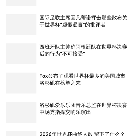
国际足联主席因凡蒂诺抨击那些散布关
于世界杯“虚假谣言”的批评者
西班牙队主帅称阿根廷队在世界杯决赛
后的行为“不可接受”
Fox公布了观看世界杯最多的美国城市
洛杉矶在榜单之末
洛杉矶爱乐乐团音乐总监在世界杯决赛
中场秀指挥交响乐演出
2026年世界杯曲终人散 留下了什么？