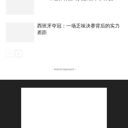
西班牙夺冠：一场乏味决赛背后的实力
差距
- Advertisement -