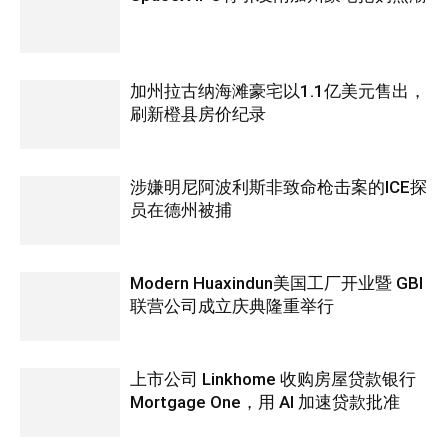
加州拉古纳海滩豪宅以1.1亿美元售出，
刷新橙县房价纪录
涉嫌明尼阿波利斯非致命枪击案的ICE探
员在德州被捕
Modern Huaxindun美国工厂开业暨 GBI
联营公司成立庆典隆重举行
上市公司 Linkhome 收购房屋贷款银行
Mortgage One，用 AI 加速贷款批准