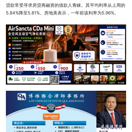
贷款常受寻求房贷再融资的借款人青睐。其平均利率从上周的
5.84%降至5.81%。房地美表示，一年前该利率为5.96%。