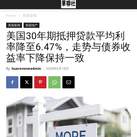
Home
美国新闻
美国新闻
美国地产
美国30年期抵押贷款平均利
率降至6.47%，走势与债券收
益率下降保持一致
By
huarenoneadmin
-
2026年6月18日