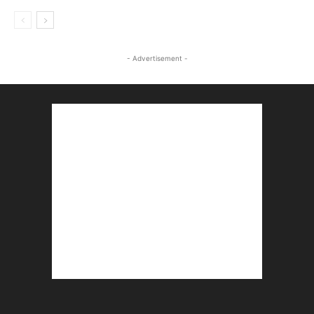
- Advertisement -