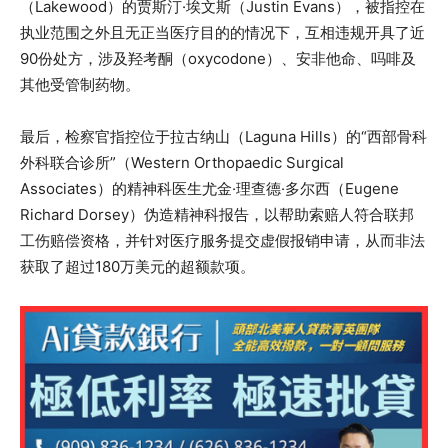
（Lakewood）的贾斯汀·埃文斯（Justin Evans），被指控在
执业范围之外且无正当医疗目的的情况下，互相违规开具了近
90份处方，涉及羟考酮（oxycodone）、安非他命、吗啡及
其他受管制药物。
最后，检察官指控位于拉古纳山（Laguna Hills）的“西部骨科
外科联合诊所”（Western Orthopaedic Surgical
Associates）的精神科医生尤金·理查德·多尔西（Eugene
Richard Dorsey）伪造精神科报告，以帮助索赔人符合联邦
工伤赔偿资格，并针对医疗服务提交虚假报销申请，从而非法
获取了超过180万美元的超额款项。