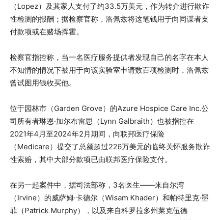
（Lopez）及其家人支付了约33.5万美元，作为转介进行欺诈
性检测的报酬；据检察官称，洛佩兹将这笔钱用于向同谋者支
付款项或在赌场挥霍。
检察官指控称，当一名医疗服务提供者发现自己的名字在本人
不知情的情况下被用于向该实验室申请数百项检测时，洛佩兹
曾试图用钱收买他。
位于园林市（Garden Grove）的Azure Hospice Care Inc.公
司所有者琳恩·加尔布雷思（Lynn Galbraith）也被指控在
2021年4月至2024年2月期间，向联邦医疗保险
（Medicare）提交了总额超过226万美元的临终关怀服务欺诈
性索赔，其中大部分款项已由联邦医疗保险支付。
在另一起案件中，据司法部称，3名医生——来自尔湾
（Irvine）的威萨姆·卡德尔（Wisam Khader）和帕特里克·墨
菲（Patrick Murphy），以及来自科罗拉多州莱克伍德