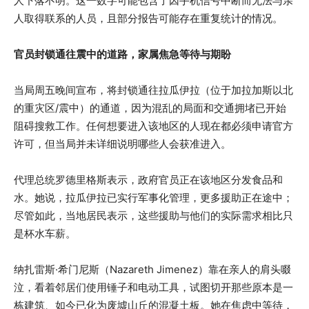
人下落不明。这一数字可能包含了因手机信号中断而无法与亲
人取得联系的人员，且部分报告可能存在重复统计的情况。
官员封锁通往震中的道路，家属焦急等待与期盼
当局周五晚间宣布，将封锁通往拉瓜伊拉（位于加拉加斯以北
的重灾区/震中）的通道，因为混乱的局面和交通拥堵已开始
阻碍搜救工作。任何想要进入该地区的人现在都必须申请官方
许可，但当局并未详细说明哪些人会获准进入。
代理总统罗德里格斯表示，政府官员正在该地区分发食品和
水。她说，拉瓜伊拉已实行军事化管理，更多援助正在途中；
尽管如此，当地居民表示，这些援助与他们的实际需求相比只
是杯水车薪。
纳扎雷斯·希门尼斯（Nazareth Jimenez）靠在亲人的肩头啜
泣，看着邻居们使用锤子和电动工具，试图切开那些原本是一
栋建筑、如今已化为废墟山丘的混凝土板。她在焦虑中等待，