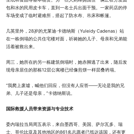
包和水的民用皮卡车，直到一名士兵出面干预。一家药店的停
车场变成了临时避难所，搭起了防水布、吊床和帐篷。
几英里外，28岁的尤莱迪·卡德纳斯（Yuleidy Cadenas）站
在一栋倒塌的公共住宅楼对面，祈祷她的儿子、母亲和兄弟能
活着被救出来。
周三，她所在的另一栋建筑倒塌时，她赤脚逃了出来，随后发
现母亲居住的那栋12层公寓楼已经像煎饼一样层叠坍塌。
“我爬上废墟，喊他们回应，但没有人应答——无论是我的兄
弟、儿子还是母亲，”卡德纳斯说。
国际救援人员带来资源与专业技术
委内瑞拉当局周五表示，来自墨西哥、美国、萨尔瓦多、瑞
士、哥伦比亚及其他地区的861名志愿者已抵达该国，还有更