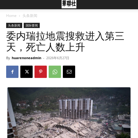
Home
头条新闻
头条新闻
国际要闻
委内瑞拉地震搜救进入第三
天，死亡人数上升
By
huarenoneadmin
-
2026年6月27日