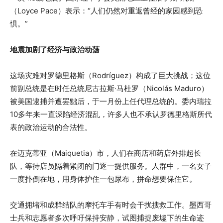
（Loyce Pace）表示：“人们仍然对重返曾经的家园感到恐
惧。”
地震加剧了经济与政治动荡
这场灾难对罗德里格斯（Rodríguez）构成了巨大挑战；这位
前副总统是在时任总统尼古拉斯·马杜罗（Nicolás Maduro）
被美国逮捕并遭罢黜后，于一月份上任代理总统的。委内瑞拉
10多年来一直深陷经济混乱，许多人也不承认罗德里格斯所代
表的政治运动的合法性。
在迈克蒂亚（Maiquetia）市，人们在商店和药店外排起长
队，等待店员隔着紧闭的门逐一提供服务。人群中，一名女子
一度扑倒在地，用身体护住一包尿布，拼命想要保住它。
交通拥堵和成群结队的摩托车手有时会干扰搜救工作。墨西哥
士兵和志愿者多次呼吁保持安静，试图捕捉废墟下的生命迹