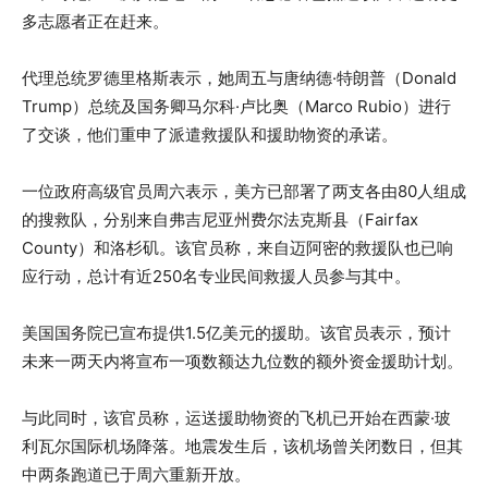
多志愿者正在赶来。
代理总统罗德里格斯表示，她周五与唐纳德·特朗普（Donald
Trump）总统及国务卿马尔科·卢比奥（Marco Rubio）进行
了交谈，他们重申了派遣救援队和援助物资的承诺。
一位政府高级官员周六表示，美方已部署了两支各由80人组成
的搜救队，分别来自弗吉尼亚州费尔法克斯县（Fairfax
County）和洛杉矶。该官员称，来自迈阿密的救援队也已响
应行动，总计有近250名专业民间救援人员参与其中。
美国国务院已宣布提供1.5亿美元的援助。该官员表示，预计
未来一两天内将宣布一项数额达九位数的额外资金援助计划。
与此同时，该官员称，运送援助物资的飞机已开始在西蒙·玻
利瓦尔国际机场降落。地震发生后，该机场曾关闭数日，但其
中两条跑道已于周六重新开放。