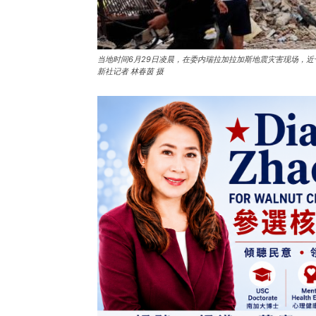
当地时间6月29日凌晨，在委内瑞拉加拉加斯地震灾害现场，
新社记者 林春茵 摄