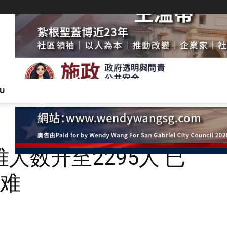
NU
人数升至2295人 已
遇难