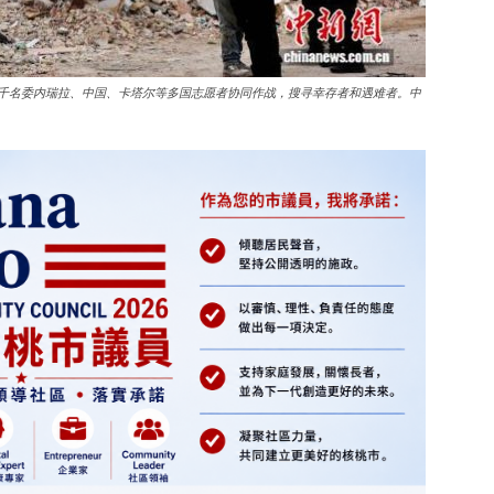
近千名委内瑞拉、中国、卡塔尔等多国志愿者协同作战，搜寻幸存者和遇难者。中