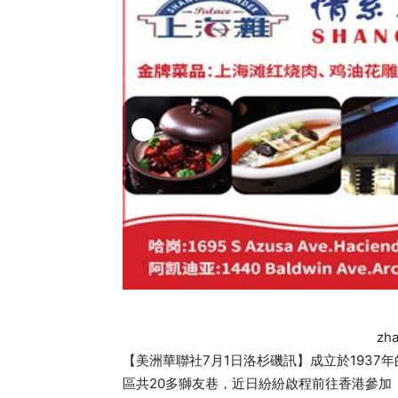
zh
【美洲華聯社7月1日洛杉磯訊】成立於1937年的蒙市獅子會
區共20多獅友巷，近日紛紛啟程前往香港參加