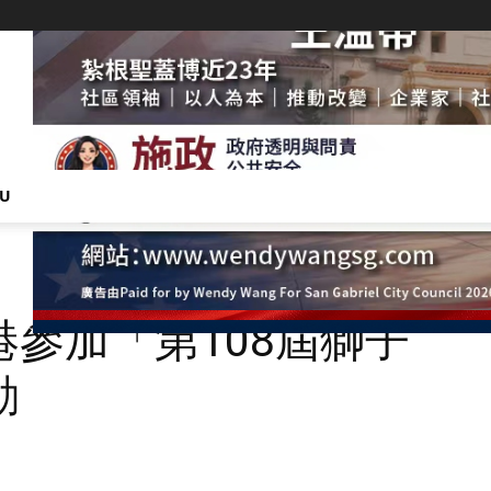
NU
參加「第108屆獅子
動