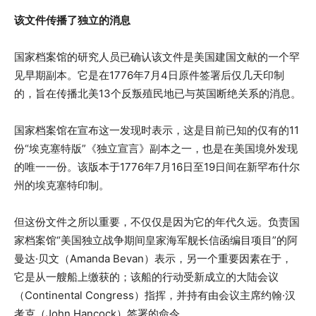
该文件传播了独立的消息
国家档案馆的研究人员已确认该文件是美国建国文献的一个罕
见早期副本。它是在1776年7月4日原件签署后仅几天印制
的，旨在传播北美13个反叛殖民地已与英国断绝关系的消息。
国家档案馆在宣布这一发现时表示，这是目前已知的仅有的11
份“埃克塞特版”《独立宣言》副本之一，也是在美国境外发现
的唯一一份。该版本于1776年7月16日至19日间在新罕布什尔
州的埃克塞特印制。
但这份文件之所以重要，不仅仅是因为它的年代久远。负责国
家档案馆“美国独立战争期间皇家海军舰长信函编目项目”的阿
曼达·贝文（Amanda Bevan）表示，另一个重要因素在于，
它是从一艘船上缴获的；该船的行动受新成立的大陆会议
（Continental Congress）指挥，并持有由会议主席约翰·汉
考克（John Hancock）签署的命令。