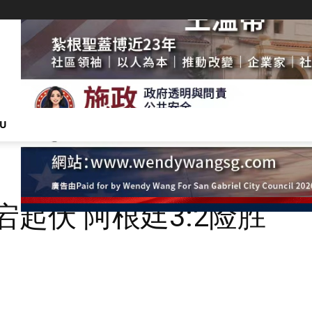
NU
宕起伏 阿根廷3:2险胜